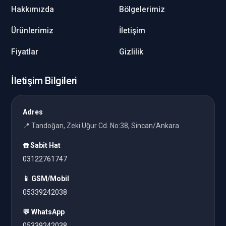
Hakkımızda
Bölgelerimiz
Ürünlerimiz
İletişim
Fiyatlar
Gizlilik
İletişim Bilgileri
Adres
📍 Tandoğan, Zeki Uğur Cd. No:38, Sincan/Ankara
☎️ Sabit Hat
03122761747
📱 GSM/Mobil
05339242038
💬 WhatsApp
05339242038