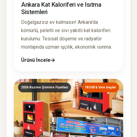
Ankara Kat Kaloriferi ve Isıtma
Sistemleri
Doğalgazsız ev kalmasın! Ankara'da
kömürlü, peletli ve sıvı yakıtlı kat kaloriferi
kurulumu. Tesisat döşeme ve radyatör
montajında uzman işçilik, ekonomik ısınma.
Ürünü İncele
2026 Kuzine Şömine Fiyatları
18.500 ₺'den başlar