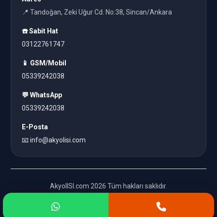
📍 Tandoğan, Zeki Uğur Cd. No:38, Sincan/Ankara
☎️ Sabit Hat
03122761747
📱 GSM/Mobil
05339242038
💬 WhatsApp
05339242038
E-Posta
📧 info@akyolisi.com
AkyolISI.com 2026 Tüm hakları saklıdır.
Başa Dön