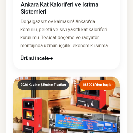
Ankara Kat Kaloriferi ve Isıtma
Sistemleri
Doğalgazsız ev kalmasın! Ankara'da
kömürlü, peletli ve sıvı yakıtlı kat kaloriferi
kurulumu. Tesisat döşeme ve radyatör
montajında uzman işçilik, ekonomik ısınma.
Ürünü İncele
2026 Kuzine Şömine Fiyatları
18.500 ₺'den başlar