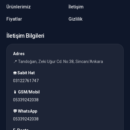
Ürünlerimiz
İletişim
Fiyatlar
Gizlilik
İletişim Bilgileri
Adres
📍 Tandoğan, Zeki Uğur Cd. No:38, Sincan/Ankara
☎️ Sabit Hat
03122761747
📱 GSM/Mobil
05339242038
💬 WhatsApp
05339242038