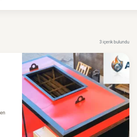
3 içerik bulundu
den