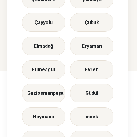
Çayyolu
Çubuk
Elmadağ
Eryaman
Etimesgut
Evren
Gaziosmanpaşa
Güdül
Haymana
incek