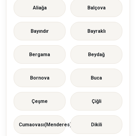
Aliağa
Balçova
Bayındır
Bayraklı
Bergama
Beydağ
Bornova
Buca
Çeşme
Çiğli
Cumaovası(Menderes)
Dikili