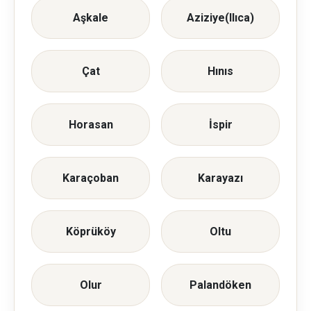
Aşkale
Aziziye(Ilıca)
Çat
Hınıs
Horasan
İspir
Karaçoban
Karayazı
Köprüköy
Oltu
Olur
Palandöken