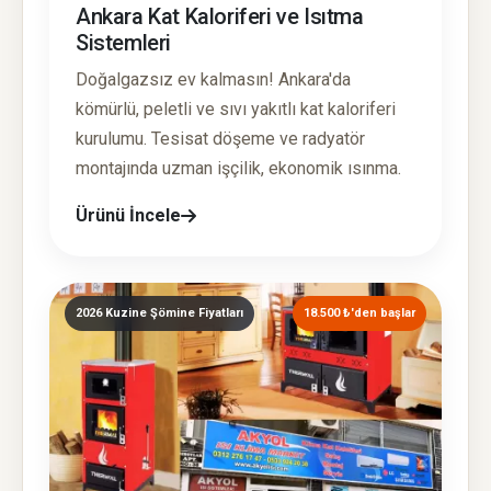
Ankara Kat Kaloriferi ve Isıtma
Sistemleri
Doğalgazsız ev kalmasın! Ankara'da
kömürlü, peletli ve sıvı yakıtlı kat kaloriferi
kurulumu. Tesisat döşeme ve radyatör
montajında uzman işçilik, ekonomik ısınma.
Ürünü İncele
2026 Kuzine Şömine Fiyatları
18.500 ₺'den başlar