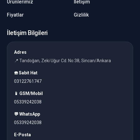
Ürünlerimiz
İletişim
Fiyatlar
Gizlilik
İletişim Bilgileri
Adres
📍 Tandoğan, Zeki Uğur Cd. No:38, Sincan/Ankara
☎️ Sabit Hat
03122761747
📱 GSM/Mobil
05339242038
💬 WhatsApp
05339242038
E-Posta