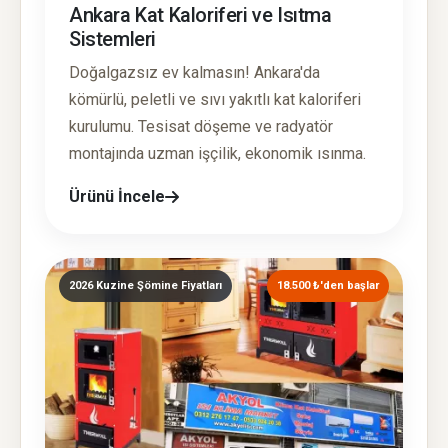
Ankara Kat Kaloriferi ve Isıtma
Sistemleri
Doğalgazsız ev kalmasın! Ankara'da
kömürlü, peletli ve sıvı yakıtlı kat kaloriferi
kurulumu. Tesisat döşeme ve radyatör
montajında uzman işçilik, ekonomik ısınma.
Ürünü İncele
2026 Kuzine Şömine Fiyatları
18.500 ₺'den başlar