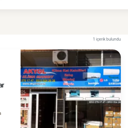
1 içerik bulundu
ar
a