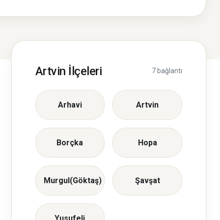
Artvin İlçeleri
7 bağlantı
Arhavi
Artvin
Borçka
Hopa
Murgul(Göktaş)
Şavşat
Yusufeli